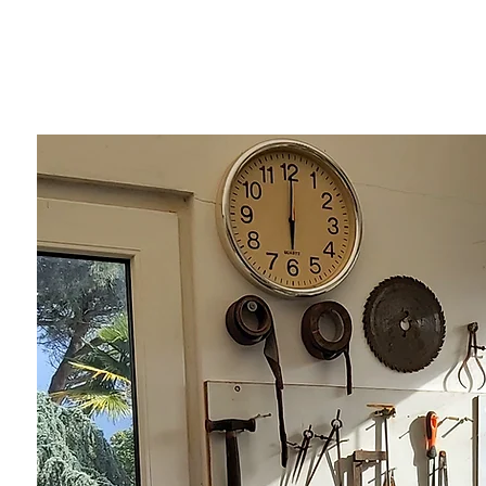
rdiste, c'est une
es mots intemporel
 souvent le refuge
l.
es carcans, il ne
acilité.
porte quoi'
i savent en jouir,