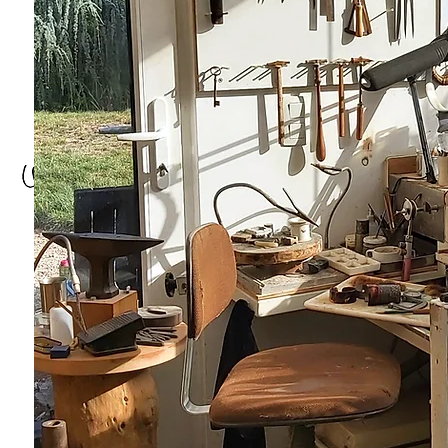
 crée donc je suis
5 février 1980
Claude WESEL