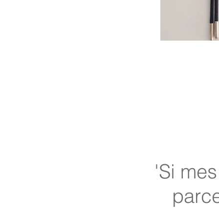
'Si mes
parce